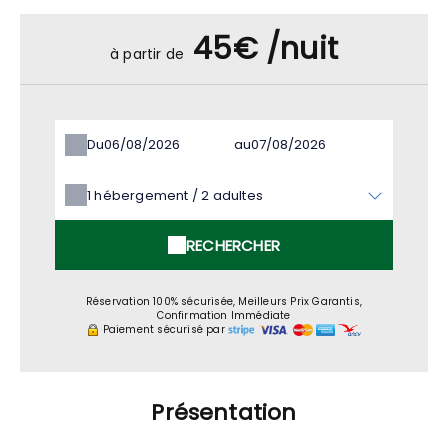
45€ /nuit
à partir de
Du
au
1
hébergement /
2
adultes
RECHERCHER
Réservation 100% sécurisée, Meilleurs Prix Garantis,
Confirmation Immédiate
Paiement sécurisé par
Présentation