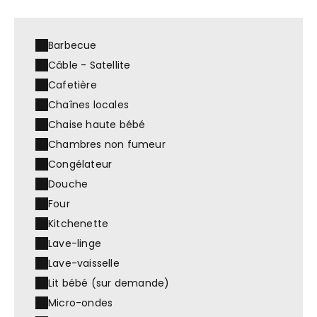
Barbecue
Câble - Satellite
Cafetière
Chaînes locales
Chaise haute bébé
Chambres non fumeur
Congélateur
Douche
Four
Kitchenette
Lave-linge
Lave-vaisselle
Lit bébé (sur demande)
Micro-ondes