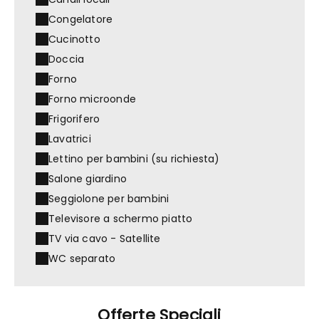
Congelatore
Cucinotto
Doccia
Forno
Forno microonde
Frigorifero
Lavatrici
Lettino per bambini (su richiesta)
Salone giardino
Seggiolone per bambini
Televisore a schermo piatto
TV via cavo - Satellite
WC separato
Offerte Speciali