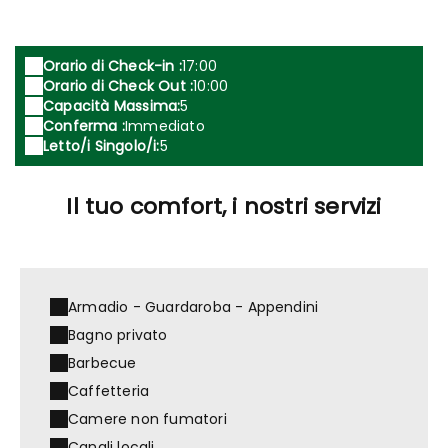
Orario di Check-in :
17:00
Orario di Check Out :
10:00
Capacità Massima:
5
Conferma :
Immediato
Letto/i Singolo/i:
5
Il tuo comfort, i nostri servizi
Armadio - Guardaroba - Appendini
Bagno privato
Barbecue
Caffetteria
Camere non fumatori
Canali locali